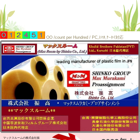
OO /count per Hundred / PC,ｽﾏﾎ,ｹｰﾀｲ対応
マックスルームの株式会社振