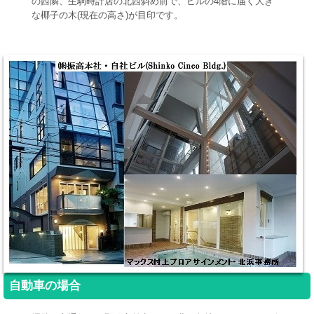
の西隣、生駒時計店の北西斜め前で、ビルの4階に届く大き
な椰子の木(現在の高さ)が目印です。
自動車の場合