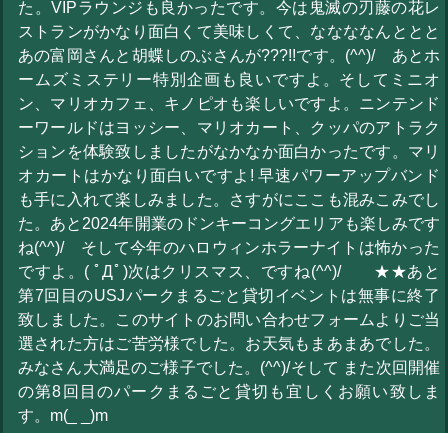
た。VIPラウンジも良かったです。今は鬼滅の刃藤の花レ
ストランがかなり面白くて美味しくて、ななななんととと
あの富岡さんと胡蝶しのぶさんが???!!です。(^^)/ あとホ
ームズミステリー特別企画も良いですよ。そしてミニオ
ン、マリオカフェ、キノピオも楽しいですよ。ニンテンド
ーワールドはヨッシー、マリオカート、クッパのアトラク
ションを体験致しましたがなかなか面白かったです。マリ
オカートはかなり面白いですよ! 早速パワーアップバンド
も手に入れて楽しみました。さすがにここも混みこみでし
た。あと2024年開業のドンキーコングエリアも楽しみです
ね(^^)/ そして今年のハロウィンホラーナイトは怖かった
ですよ。( ﾟДﾟ)次はクリスマス、ですね(^^)/ ★★あと
第7回目のUSJパークまるごと貸切イベントは無事に終了
致しました。このサイトのお問い合わせフォームよりご当
選された方はご苦労様でした。お天気もまあまあでした。
みなさん大満足のご様子でした。(^^)/そして また次回開催
の第8回目のパークまるごと貸切も宜しくお願い致しま
す。m(_ _)m