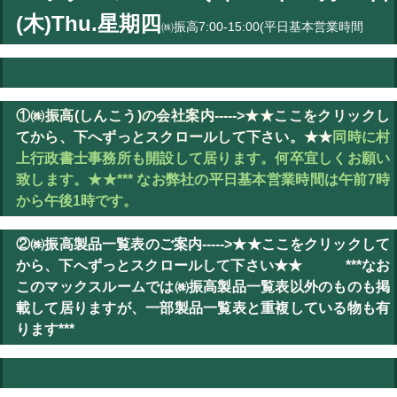
(木)
Thu.
星期四
㈱振高7:00-15:00(平日基本営業時間
①㈱振高(しんこう)の会社案内----->★★ここをクリックし
てから、下へずっとスクロールして下さい。★★
同時に村
上行政書士事務所も開設して居ります。何卒宜しくお願い
致します。★★*** なお弊社の平日基本営業時間は午前7時
から午後1時です。
②㈱振高製品一覧表のご案内----->★★ここをクリックして
から、下へずっとスクロールして下さい★★ ***なお
このマックスルームでは㈱振高製品一覧表以外のものも掲
載して居りますが、一部製品一覧表と重複している物も有
ります***