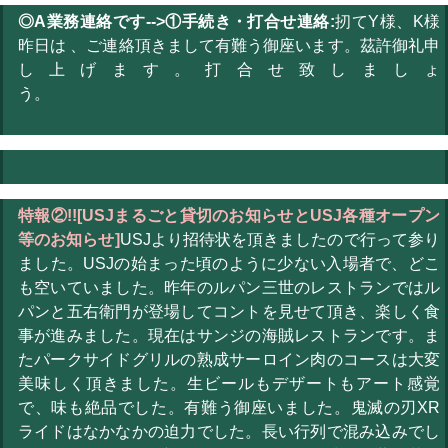
◎A業務連絡です-->①手続き・打合せ連絡:
扨てY様、K様
昨日は 、ご連絡頂きまして有難う御座います。茲許御礼申
し上げます。打合せ致しましょ
う。
特報②!![USJまるごと貸切のお知らせとUSJ各種オープン
等のお知らせ]
USJより招待状を頂きましたので行って参り
ました。USJの始まった頃のように少ない入場者で、どこ
も空いていました。昨年のルパン三世のレストランではル
パンと五右衛門が登場してコントを見せて頂き、楽しく食
事が進みました。現在はサンジの海賊レストランです。ま
たパークサイドグリルの熟成サーロイン肉のコースは大変
美味しく頂きました。生ビールもデザートもアート感覚
で、味も絶品でした。有難う御座いました。鬼滅の刃XR
ライドはなかなかの迫力でした。長い行列で混み込みでし