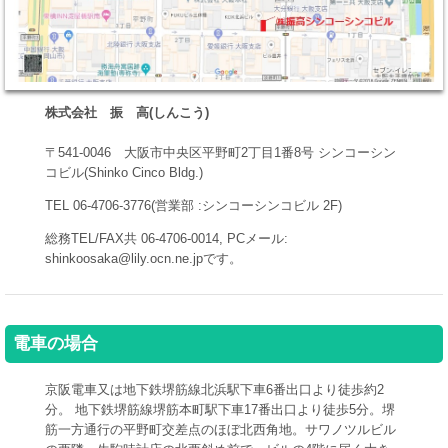
株式会社 振 高(しんこう)
〒541-0046 大阪市中央区平野町2丁目1番8号 シンコーシン
コビル(Shinko Cinco Bldg.)
TEL 06-4706-3776(営業部 :シンコーシンコビル 2F)
総務TEL/FAX共 06-4706-0014, PCメール:
shinkoosaka@lily.ocn.ne.jpです。
電車の場合
京阪電車又は地下鉄堺筋線北浜駅下車6番出口より徒歩約2
分。 地下鉄堺筋線堺筋本町駅下車17番出口より徒歩5分。堺
筋一方通行の平野町交差点のほぼ北西角地。サワノツルビル