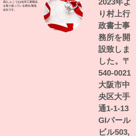
2023年よ
マックスルーム
高(しんこう)は化学工業製品
を取り扱っている商社/製造
会社です。
り村上行
政書士事
務所を開
設致しま
した。〒
540-0021
大阪市中
央区大手
通1-1-13
GIパール
ビル503,