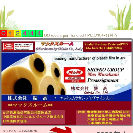
OO /count per Hundred / PC,ｽﾏﾎ,ｹｰﾀｲ対応
マックスルームの株式会社振