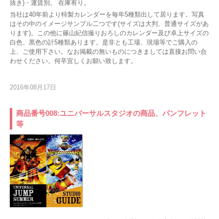
抜き)・運賃別。 在庫有り。
当社は40年前より特製カレンダーを毎年5種類出して居ります。写真
はその中のイメージサンプル二つです(サイズは大判、普通サイズがあ
ります)。この他に篠山紀信撮りおろしのカレンダー及び卓上サイズの
白色、黒色の計5種類あります。是非とも工場、現場等でご購入の
上、ご使用下さい。なお掲載の無いものにつきましては直接お問い合
わせください。何卒宜しくお願い致します。
2016年08月17日
商品番号008:ユニバーサルスタジオの商品、パンフレット
等