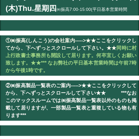
(木)
Thu.
星期四
㈱振高7:00-15:00(平日基本営業時間
①㈱振高(しんこう)の会社案内----->★★ここをクリックし
てから、下へずっとスクロールして下さい。★★
同時に村
上行政書士事務所も開設して居ります。何卒宜しくお願い
致します。★★*** なお弊社の平日基本営業時間は午前7時
から午後1時です。
②㈱振高製品一覧表のご案内----->★★ここをクリックして
から、下へずっとスクロールして下さい★★ ***なお
このマックスルームでは㈱振高製品一覧表以外のものも掲
載して居りますが、一部製品一覧表と重複している物も有
ります***