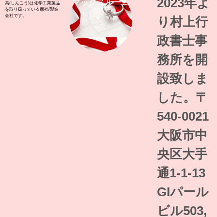
2023年よ
マックスルーム
高(しんこう)は化学工業製品
を取り扱っている商社/製造
会社です。
り村上行
政書士事
務所を開
設致しま
した。〒
540-0021
大阪市中
央区大手
通1-1-13
GIパール
ビル503,