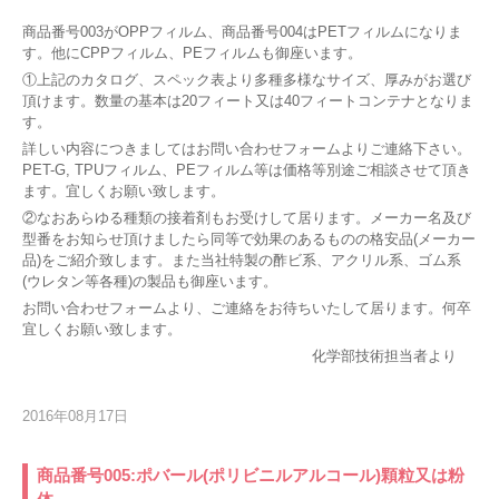
商品番号003がOPPフィルム、商品番号004はPETフィルムになりま
す。他にCPPフィルム、PEフィルムも御座います。
①上記のカタログ、スペック表より多種多様なサイズ、厚みがお選び
頂けます。数量の基本は20フィート又は40フィートコンテナとなりま
す。
詳しい内容につきましてはお問い合わせフォームよりご連絡下さい。
PET-G, TPUフィルム、PEフィルム等は価格等別途ご相談させて頂き
ます。宜しくお願い致します。
②なおあらゆる種類の接着剤もお受けして居ります。メーカー名及び
型番をお知らせ頂けましたら同等で効果のあるものの格安品(メーカー
品)をご紹介致します。また当社特製の酢ビ系、アクリル系、ゴム系
(ウレタン等各種)の製品も御座います。
お問い合わせフォームより、ご連絡をお待ちいたして居ります。何卒
宜しくお願い致します。
化学部技術担当者より
2016年08月17日
商品番号005:ポバール(ポリビニルアルコール)顆粒又は粉