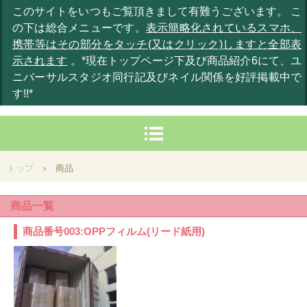
このサイトをいつもご覧頂きまして有難うございます。 こ
の下は総合メニューです。
表示簡略化されているスマホ、
携帯等はその部分をタッチ(又はクリック)しますと全部表
示されます
。*現在トップページ下及び商品紹介6にて、ユ
ニバーサルスタジオ同行記及びネイル関係を好評掲載中で
す!!*
トップ
›
商品
商品一覧
商品番号003:OPPフィルム(リード紙用)