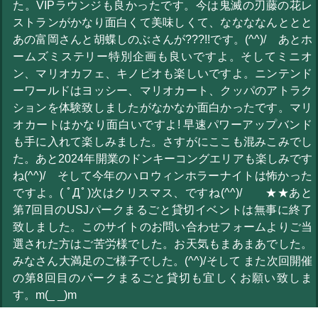
た。VIPラウンジも良かったです。今は鬼滅の刃藤の花レ
ストランがかなり面白くて美味しくて、ななななんととと
あの富岡さんと胡蝶しのぶさんが???!!です。(^^)/ あとホ
ームズミステリー特別企画も良いですよ。そしてミニオ
ン、マリオカフェ、キノピオも楽しいですよ。ニンテンド
ーワールドはヨッシー、マリオカート、クッパのアトラク
ションを体験致しましたがなかなか面白かったです。マリ
オカートはかなり面白いですよ! 早速パワーアップバンド
も手に入れて楽しみました。さすがにここも混みこみでし
た。あと2024年開業のドンキーコングエリアも楽しみです
ね(^^)/ そして今年のハロウィンホラーナイトは怖かった
ですよ。( ﾟДﾟ)次はクリスマス、ですね(^^)/ ★★あと
第7回目のUSJパークまるごと貸切イベントは無事に終了
致しました。このサイトのお問い合わせフォームよりご当
選された方はご苦労様でした。お天気もまあまあでした。
みなさん大満足のご様子でした。(^^)/そして また次回開催
の第8回目のパークまるごと貸切も宜しくお願い致しま
す。m(_ _)m