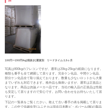
体
1XX円ー2XX円/kg[税抜き]運賃別 リードタイム:1.5ヶ月
写真は800kgのフレコンですが、通常は20kg-25kgの紙袋になります。
種類も番手も全て網羅して居ります。完全ケン化品、中間ケン化品、
部分ケン化品全て取り揃えております。数量も少ないロットから大量
までいずれも対応できます。格外品も御座いますが、通常は正規品と
なります。商品は勿論メーカー品です。当社の輸入品の正規品は性能
も安定して居りますので安心です。お問い合わせをお待ちいたして居
ります。
下記の一覧表をご覧ください。敢えて古い番手の表を掲載して居りま
す。この中で信越化学/ユニチカは現在日本酢ビ・ポバール(株)の製品