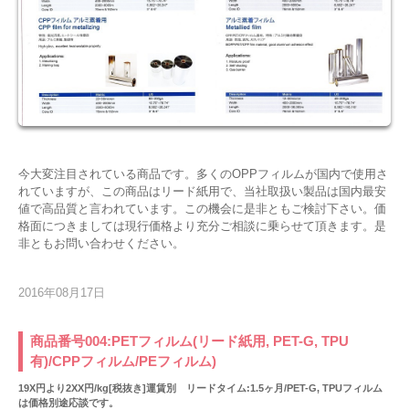
今大変注目されている商品です。多くのOPPフィルムが国内で使用さ
れていますが、この商品はリード紙用で、当社取扱い製品は国内最安
値で高品質と言われています。この機会に是非ともご検討下さい。価
格面につきましては現行価格より充分ご相談に乗らせて頂きます。是
非ともお問い合わせください。
2016年08月17日
商品番号004:PETフィルム(リード紙用, PET-G, TPU
有)/CPPフィルム/PEフィルム)
19X円より2XX円/kg[税抜き]運賃別 リードタイム:1.5ヶ月/PET-G, TPUフィルム
は価格別途応談です。